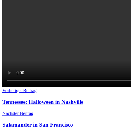
Beitragsnavigation
Vorheriger Beitrag
Tennessee: Halloween in Nashville
Nächster Beitrag
Salamander in San Francisco